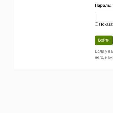
Пароль:
Показа
Если у ва
него, наж