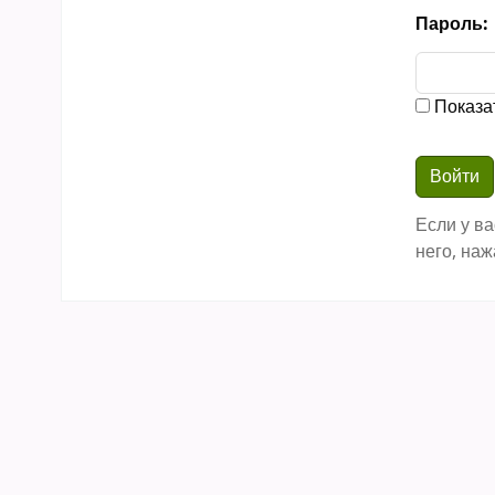
Пароль:
Показа
Если у ва
него, наж