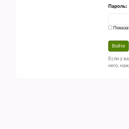
Пароль:
Показа
Если у ва
него, наж