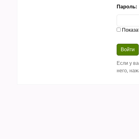
Пароль:
Показа
Если у ва
него, наж