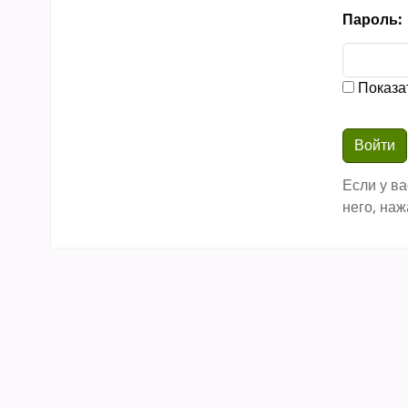
Пароль:
Показа
Если у ва
него, наж