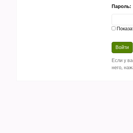
Пароль:
Показа
Если у ва
него, наж