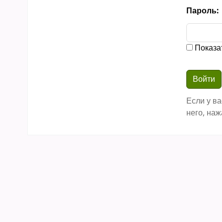
Пароль:
Показа
Если у ва
него, наж