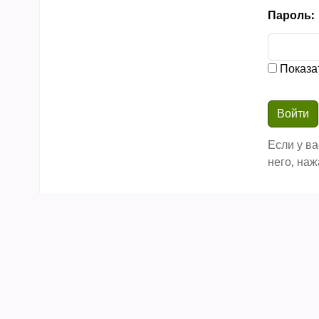
Пароль:
Показа
Если у ва
него, наж