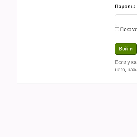
Пароль:
Показа
Если у ва
него, наж