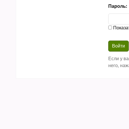
Пароль:
Показа
Если у ва
него, наж