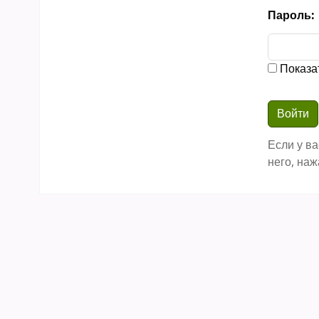
Пароль:
Показа
Если у ва
него, наж